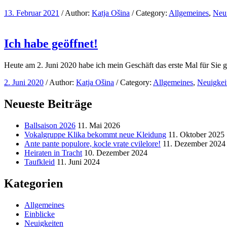
13. Februar 2021
/
Author:
Katja Ošina
/
Category:
Allgemeines
,
Neui
Ich habe geöffnet!
Heute am 2. Juni 2020 habe ich mein Geschäft das erste Mal für Sie g
2. Juni 2020
/
Author:
Katja Ošina
/
Category:
Allgemeines
,
Neuigkei
Neueste Beiträge
Ballsaison 2026
11. Mai 2026
Vokalgruppe Klika bekommt neue Kleidung
11. Oktober 2025
Ante pante populore, kocle vrate cvilelore!
11. Dezember 2024
Heiraten in Tracht
10. Dezember 2024
Taufkleid
11. Juni 2024
Kategorien
Allgemeines
Einblicke
Neuigkeiten