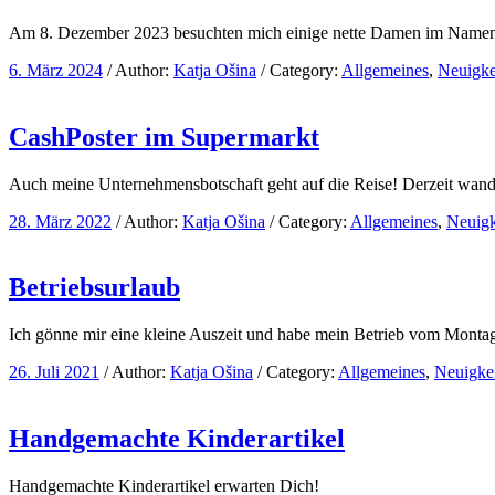
Am 8. Dezember 2023 besuchten mich einige nette Damen im Namen de
6. März 2024
/
Author:
Katja Ošina
/
Category:
Allgemeines
,
Neuigke
CashPoster im Supermarkt
Auch meine Unternehmensbotschaft geht auf die Reise! Derzeit wande
28. März 2022
/
Author:
Katja Ošina
/
Category:
Allgemeines
,
Neuigk
Betriebsurlaub
Ich gönne mir eine kleine Auszeit und habe mein Betrieb vom Monta
26. Juli 2021
/
Author:
Katja Ošina
/
Category:
Allgemeines
,
Neuigke
Handgemachte Kinderartikel
Handgemachte Kinderartikel erwarten Dich!