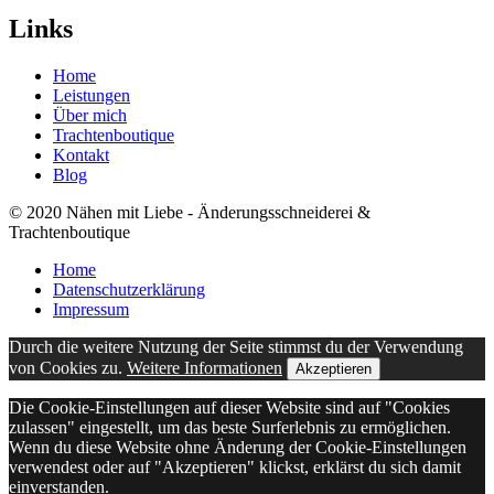
Links
Home
Leistungen
Über mich
Trachtenboutique
Kontakt
Blog
© 2020 Nähen mit Liebe - Änderungsschneiderei &
Trachtenboutique
Home
Datenschutz­erklärung
Impressum
Durch die weitere Nutzung der Seite stimmst du der Verwendung
von Cookies zu.
Weitere Informationen
Akzeptieren
Die Cookie-Einstellungen auf dieser Website sind auf "Cookies
zulassen" eingestellt, um das beste Surferlebnis zu ermöglichen.
Wenn du diese Website ohne Änderung der Cookie-Einstellungen
verwendest oder auf "Akzeptieren" klickst, erklärst du sich damit
einverstanden.