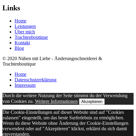
Links
Home
Leistungen
Über mich
Trachtenboutique
Kontakt
Blog
© 2020 Nähen mit Liebe - Änderungsschneiderei &
Trachtenboutique
Home
Datenschutz­erklärung
Impressum
Durch die weitere Nutzung der Seite stimmst du der Verwendung
von Cookies zu.
Weitere Informationen
Akzeptieren
Die Cookie-Einstellungen auf dieser Website sind auf "Cookies
zulassen" eingestellt, um das beste Surferlebnis zu ermöglichen.
Wenn du diese Website ohne Änderung der Cookie-Einstellungen
verwendest oder auf "Akzeptieren" klickst, erklärst du sich damit
einverstanden.