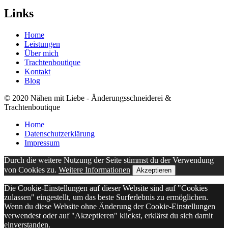
Links
Home
Leistungen
Über mich
Trachtenboutique
Kontakt
Blog
© 2020 Nähen mit Liebe - Änderungsschneiderei &
Trachtenboutique
Home
Datenschutz­erklärung
Impressum
Durch die weitere Nutzung der Seite stimmst du der Verwendung
von Cookies zu.
Weitere Informationen
Akzeptieren
Die Cookie-Einstellungen auf dieser Website sind auf "Cookies
zulassen" eingestellt, um das beste Surferlebnis zu ermöglichen.
Wenn du diese Website ohne Änderung der Cookie-Einstellungen
verwendest oder auf "Akzeptieren" klickst, erklärst du sich damit
einverstanden.